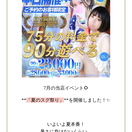
7月の​当店イベント🌻
**
​「夏の​スグ祭り」
**を​開催しました！​✨
いよいよ夏本番！
暑さに​負けない​くらい、