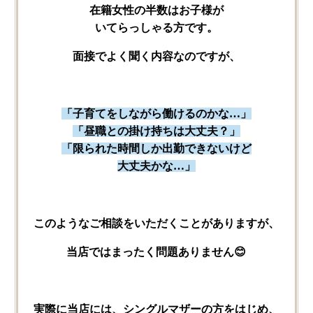
在​籍女性の​半数は​お子様が​
いてらっしゃる方です。
面接で​よく​聞く​内容なのですが、
「子育てを​しながら​働けるのかな…」
「昼職との​掛け持ちは​大丈夫？」
「限られた​時間しか​出勤できないけど​
大丈夫かな…」
このような​ご相談を​いただく​ことがありますが、
当店では​まったく​問題​ありません😊
実際に​当店には、​シングルマザーの​方を​はじめ、