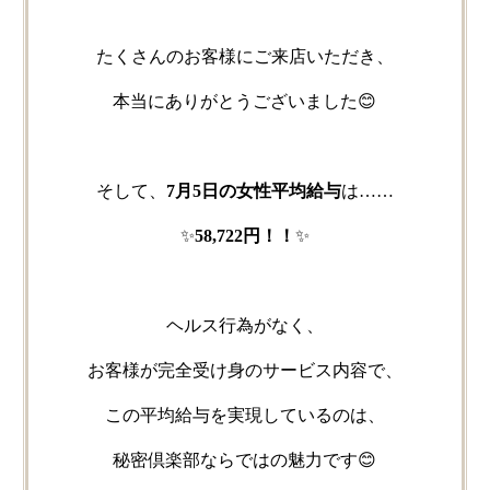
たくさんの​お客様に​ご来店いただき、
本当に​ありがとう​ございました​😊
そして、
​7月5日の​女性平均給与
は​……
✨
58,722円！！
​✨
ヘルス行為が​なく、
お客様が​完全受け身の​サービス内容で、
この​平均給与を​実現しているのは、
秘密倶楽部ならではの​魅力です😊