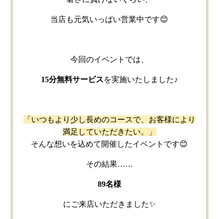
当店も​元気いっぱい​営業中です😊
今回の​イベントでは、
1
5分​無料サービス
を​実施いたしました♪
「いつもより​少し​長めの​コースで、​お客様に​より​
満足していただきたい。」
そんな​想いを​込めて​開催した​イベントです😊
その​結果……
89名様
に​ご来店いただきました​✨