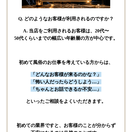
Q. どのような​お客様が​利用されるのですか？
A. 当店を​ご利用される​お客様は、​20代〜
50代くらいまでの​幅広い年齢層の​方が​中心です。
初めて​風俗の​お仕事を​考えている​方からは、
「どんな​お客様が​来るのかな？」
「怖い​人だったら​どうしよう…」
「ちゃんとお話できるか​不安…」
と​いった​ご相談を​よく​いただきます。
初めての​業界ですと、​お客様の​ことが​分からず​