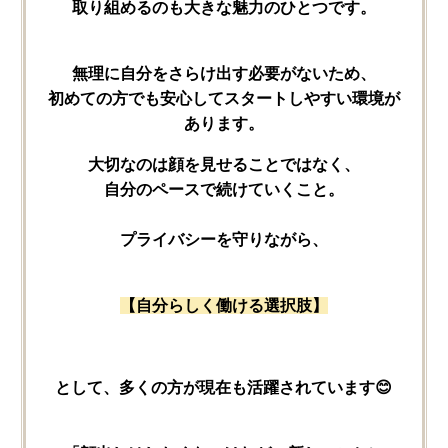
取り​組めるのも​大きな​魅力の​ひとつです。
無理に​自分を​さらけ出す必要が​ないため、
初めての方でも​安心して​スタートしやすい​環境が​
あります。
大切なのは​顔を​見せる​ことではなく、
自分の​ペースで​続けていく​こと。
プライバシーを​守りながら、
【自分らしく​働ける​選択肢】
と​して、​多くの​方が​現在も​活躍されています😊