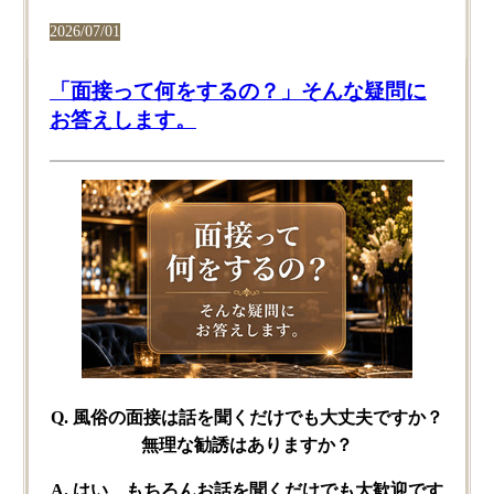
2026/07/01
「面接って何をするの？」そんな疑問に
お答えします。
Q. 風俗の​面接は​話を​聞くだけでも​大丈夫ですか？​
無理な​勧誘は​ありますか？
A. はい、​もちろん​お話を​聞くだけでも​大歓迎です