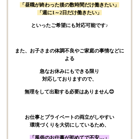
「昼職が​終わった​後の​数時間だけ​働きたい」
「週に​1～2日だけ​働きたい」
と​いった​ご希望にも​対応可能です♪
また、​お子さまの​体調不良や​ご家庭の​事情などに​
よる
急な​お休みにも​できる​限り​
対応しておりますので、
無理を​して​出勤する​必要は​ありません😊
お仕事と​プライベートの​両立が​しやすい​
環境づくりを​大切に​している​ため、
「風俗の​お仕事が​初めてで​不安…」