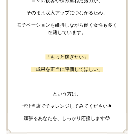
日々の​接客や​積み重ねた​努力が、
そのまま​収入アップに​つながる​ため、
モチベーションを​維持しながら​働く​女性も​多く​
在籍しています。
「もっと​稼ぎたい」
「成果を​正当に​評価して​ほしい」
と​いう​方は、
ぜ​ひ当店で​チャレンジしてみてください​🌟
頑張る​あなたを、​しっかり​応援します😊