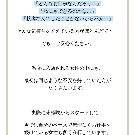
「どんな​お仕事なんだろう…」
「私にも​できるのかな…」
「接客なんて​した​ことがないから​不安…」
そんな​気持ちを​抱えている​方が​ほとんどです。
でも、​ご安心ください。
当店に​入店される​女性の​中にも、
最初は​同じような​不安を​持っていた方が​
たくさんいます。
実際に​未経験から​スタートして、
今では​自分の​ペースで​無理なく​お仕事を​
続けている​女性も​多く​在籍しています。